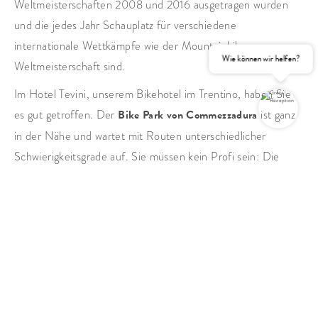
Weltmeisterschaften 2008 und 2016 ausgetragen wurden
und die jedes Jahr Schauplatz für verschiedene
internationale Wettkämpfe wie der Mountainbike-
Wie können wir helfen?
Weltmeisterschaft sind.
Im Hotel Tevini, unserem Bikehotel im Trentino, haben Sie
es gut getroffen. Der
Bike Park von Commezzadura
ist ganz
in der Nähe und wartet mit Routen unterschiedlicher
Schwierigkeitsgrade auf. Sie müssen kein Profi sein: Die
ANFRAGEN
BUCHEN
Fachzentren der Umgebung bieten
All-inclusive-Pakete
an.
Hier finden Sie alles, was Sie brauchen: vom Fahrrad- und
Ausrüstungsverleih bis hin zu den Guides, die Sie auf Ihren
Abenteuern begleiten. Die Ausgangspunkte der
Bikeausflüge sind dank der modernen Aufstiegsanlagen und
der Busse mit Fahrradtransport gut erreichbar.