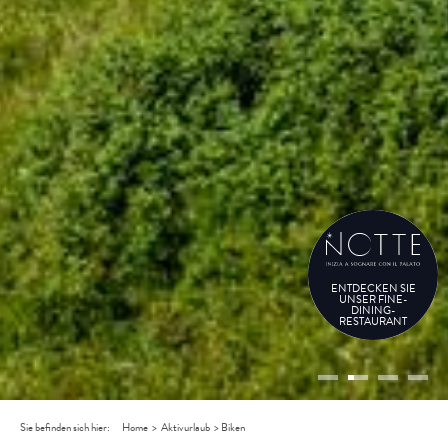
ENTDECKEN SIE
UNSER FINE-
DINING-
RESTAURANT
Sie befinden sich hier:
Home
>
Aktivurlaub
>
Biken