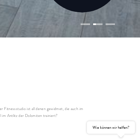
ise
ise
hsene(r)
Kind(er)
e
name
hname
il
er Fitnessstudio ist all denen gewidmet, die auch im
 im Antlitz der Dolomiten trainiert?
Einwilligung
Marketing
Wie können wir helfen?
htfelder