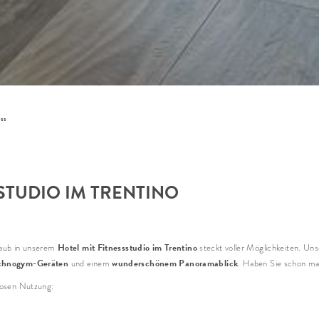
Anre
Abre
Erwac
Anred
ess
Vor
SSTUDIO IM TRENTINO
Nac
E-Ma
Hotel mit Fitnessstudio im Trentino
laub in unserem
steckt voller Möglichkeiten. Uns
chnogym-Geräten
wunderschönem Panoramablick
und einem
. Haben Sie schon mal
nlosen Nutzung:
* Pflic