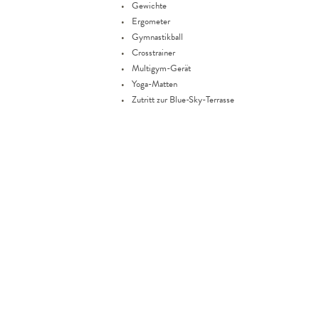
Gewichte
Ergometer
Gymnastikball
Crosstrainer
Multigym-Gerät
Yoga-Matten
Zutritt zur Blue-Sky-Terrasse