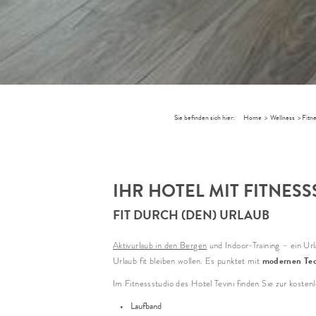
Sie befinden sich hier:
Home
>
Wellness
>
Fitn
IHR HOTEL MIT FITNES
FIT DURCH (DEN) URLAUB
Aktivurlaub in den Bergen
und Indoor-Training – ein Ur
modernen Te
Urlaub fit bleiben wollen. Es punktet mit
Im Fitnessstudio des Hotel Tevini finden Sie zur koste
Laufband