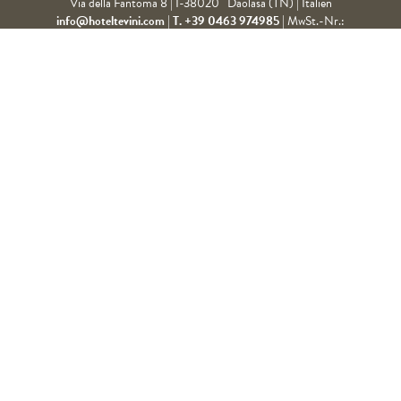
Via della Fantoma 8
|
I-38020
Daolasa (TN)
| Italien
info@hoteltevini.com
|
T. +39 0463 974985
|
MwSt.-Nr.:
ANFRAGEN
BUCHEN
IT01257270221
WETTER IN VAL DI SOLE:
09.08.2026 |
| min. 24° & max. 31°
ROUTE PLANEN
NEWSLETTERANMELDUNG
Anrede
Vorname
Nachname
E-Mail