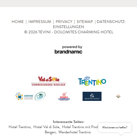
HOME
|
IMPRESSUM
|
PRIVACY
|
SITEMAP
|
DATENSCHUTZ-
EINSTELLUNGEN
© 2026 TEVINI - DOLOMITES CHARMING HOTEL
Interessante Seiten:
Hotel Trentino
,
Hotel Val di Sole
,
Hotel Trentino mit Pool
,
Aktivurlaub in den
Wie können wir helfen?
Bergen
,
Wanderhotel Trentino