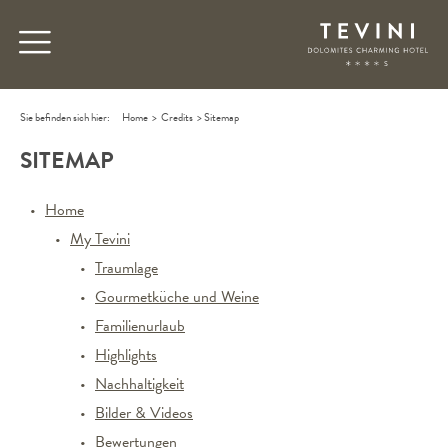
Sie befinden sich hier:
Home
>
Credits
>
Sitemap
SITEMAP
Home
My Tevini
Traumlage
Gourmetküche und Weine
Familienurlaub
Highlights
Nachhaltigkeit
Bilder & Videos
Bewertungen