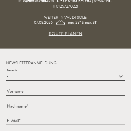
info@hoteltevini.com
|
T. +39 0463 974985
|
MwSt.-Nr.:
IT01257270221
WETTER IN VAL DI SOLE:
07.08.2026 |
| min. 23° & max. 31°
ROUTE PLANEN
NEWSLETTERANMELDUNG
Anrede
Vorname
Nachname
E-Mail