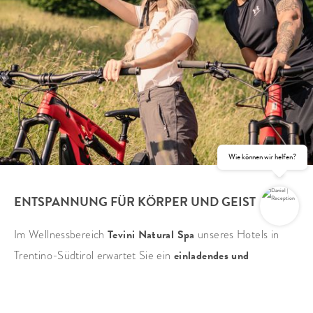
Wie können wir helfen?
ENTSPANNUNG FÜR KÖRPER UND GEIST
Im Wellnessbereich
Tevini Natural Spa
unseres Hotels in
Trentino-Südtirol erwartet Sie ein
einladendes und
ANFRAGEN
BUCHEN
entspannendes Ambiente
und ein engagiertes Team von
qualifizierten Mitarbeitern
, die sich professionell um Ihr