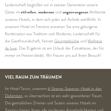
Leidenschaft begrüßen wir in zweiter Generation unsere
Gäste im
stilvollen
,
modernen
und
ungezwungenen
Ambiente
unseres Hotels, in dem sich jeder auf Anhieb wohlfühlt. In
unserem Hotel im Trentino erwarten Sie eine gelungene
Kombination aus Tradition und Moderne, Leidenschaft für
die Gastfreundschaft, feinste
Gourmetküche
und
Wellness
de luxe
. Das Ergebnis ist ein Urlaub der Extraklasse, der für
immer im Herzen bleibt. Wir freuen uns auf Ihren Besuch!
VIEL RAUM ZUM TRÄUMEN
Im Hotel Tevini, unserem
4-Sterne-Superior-Hotel in den
Dolomiten
, zu übernachten ist ein wahr gewordener Traum.
Die gemütlichen Zimmer und Suiten unseres Hotels im
Trentino bieten Ihnen alle modernen Annehmlichkeiten und