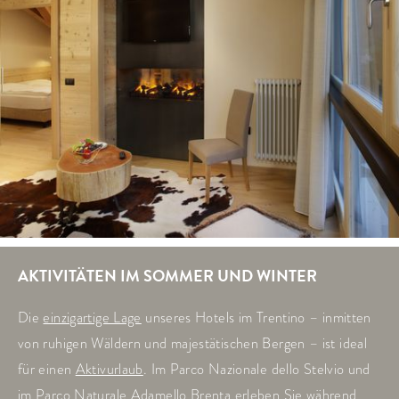
AKTIVITÄTEN IM SOMMER UND WINTER
Die
einzigartige Lage
unseres Hotels im Trentino – inmitten
von ruhigen Wäldern und majestätischen Bergen – ist ideal
für einen
Aktivurlaub
. Im Parco Nazionale dello Stelvio und
im Parco Naturale Adamello Brenta erleben Sie während