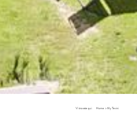
Vi trovate qui:
Home
>
My Tevini