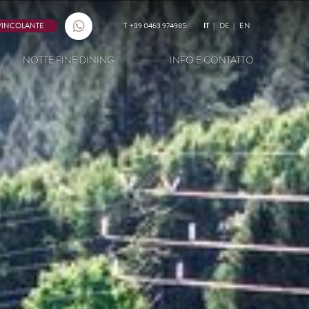
VINCOLANTE
T
+39 0463 974985
IT
DE
EN
NOTTE FINE DINING
INFO E CONTATTO