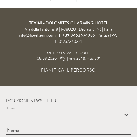
TEVINI - DOLOMITES CHARMING HOTEL
Via della Fantoma 8
|
I-38020
Daolasa (TN)
| Italia
info@hoteltevini.com
|
T. +39 0463 974985
|
Partita IVA.:
IT01257270221
METEO IN VAL DI SOLE:
08.08.2026 |
| min. 22° & max. 30°
PIANIFICA IL PERCORSO
ISCRIZIONE NEWSLETTER
Titolo
Nome