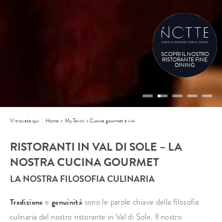
SCOPRI IL NOSTRO
RISTORANTE FINE
DINING
Vi trovate qui:
Home
>
My Tevini
>
Cucina gourmet e vini
RISTORANTI IN VAL DI SOLE – LA
NOSTRA CUCINA GOURMET
LA NOSTRA FILOSOFIA CULINARIA
Tradizione
e
genuinità
sono le parole chiave della filosofia
culinaria del nostro ristorante in Val di Sole. Il nostro