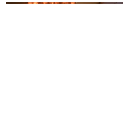
RICHIEDI
PRENOTA
PRIVATE SPA SUITE
Dedicatevi un’esperienza di puro romanticismo in compagnia
della vostra dolce metà nella
Private Spa Suite
del nostro