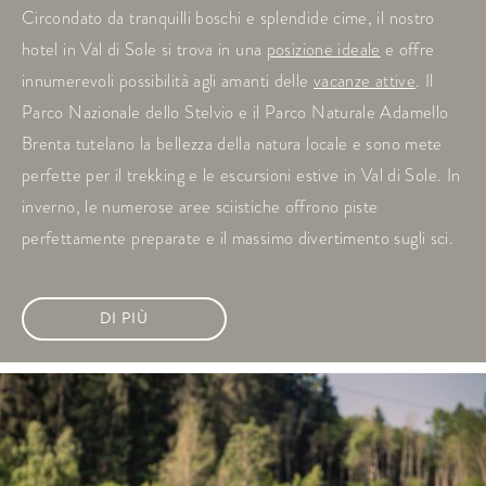
Circondato da tranquilli boschi e splendide cime, il nostro
hotel in Val di Sole si trova in una
posizione ideale
e offre
innumerevoli possibilità agli amanti delle
vacanze attive
. Il
Parco Nazionale dello Stelvio e il Parco Naturale Adamello
Brenta tutelano la bellezza della natura locale e sono mete
perfette per il trekking e le escursioni estive in Val di Sole. In
inverno, le numerose aree sciistiche offrono piste
perfettamente preparate e il massimo divertimento sugli sci.
DI PIÙ