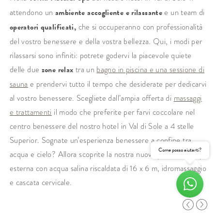
attendono un
ambiente accogliente e rilassante
e un team di
operatori qualificati
,
che si occuperanno con professionalità
del vostro benessere e della vostra bellezza. Qui, i modi per
rilassarsi sono infiniti: potrete godervi la piacevole quiete
delle due
zone relax
tra un
bagno in piscina e una sessione di
sauna
e prendervi tutto il tempo che desiderate per dedicarvi
al vostro benessere. Scegliete dall’ampia offerta di
massaggi
e trattamenti
il modo che preferite per farvi coccolare nel
centro benessere del nostro hotel in Val di Sole a 4 stelle
Superior. Sognate un’esperienza benessere a confine tra
Come posso aiutarti?
acqua e cielo? Allora scoprite la nostra nuova piscina infinity
esterna con acqua salina riscaldata di 16 x 6 m, idromassaggio
e cascata cervicale.