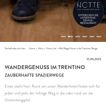
ENTDECKEN SIE
UNSER FINE-
DINING-
RESTAURANT
Sie befinden sich hier:
Home
>
Altro
>
News List
>
Alle Wege führen in die Trentiner Berge
15.06.2022
WANDERGENUSS IM TRENTINO
ZAUBERHAFTE SPAZIERWEGE
Eines steht fest: Rund um unser Wanderhotel findet sich für
jeden und jede der richtige Weg in die oder rund um die
Dolomitengipfel.