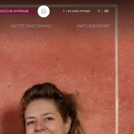
NDLICHE ANFRAGE
T
+39 0463 974985
IT
DE
NOTTE FINE DINING
INFO & KONTAKT