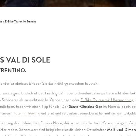
Abre
st
>
E-Bike-Touren im Trentino
Erwac
Anred
S VAL DI SOLE
Vor
TRENTINO.
Nac
erender Erlebnisse. Erleben Sie das Frühlingserwachen hautnah.
ren steigen. Endlich ist der Frühling da! In der blühenden Jahreszeit erwacht aber bek
E-Ma
ch Schöneres als aussichtsreiche Wanderungen oder
E-Bike-Touren mit Übernachtung
i
Santa-Giustina-See
chten, haben wir einen Tipp für Sie: Der
im Nonstal ist ein be
 unserem
Hotel im Trentino
entfernt und verzaubert seine Besucher mit seinem türkisbl
* Pflic
e entlang des malerischen Flusses Noce, der sich durch das Val di Sole schlängelt. Gen
Malè und Dimar
fer radeln. Sehenswert sind beispielsweise die kleinen Ortschaften