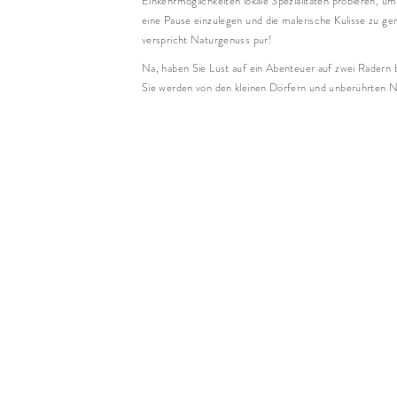
Einkehrmöglichkeiten lokale Spezialitäten probieren, 
eine Pause einzulegen und die malerische Kulisse zu g
verspricht Naturgenuss pur!
Na, haben Sie Lust auf ein Abenteuer auf zwei Räde
Sie werden von den kleinen Dörfern und unberührten N