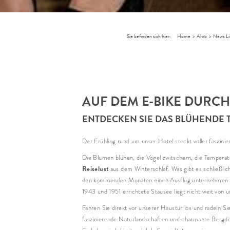
Sie befinden sich hier:
Home
>
Altro
>
News Li
AUF DEM E-BIKE DURCH
ENTDECKEN SIE DAS BLÜHENDE 
Der Frühling rund um unser Hotel steckt voller faszini
Die Blumen blühen, die Vögel zwitschern, die Temperatu
Reiselust
aus dem Winterschlaf. Was gibt es schließli
den kommenden Monaten einen Ausflug unternehmen mö
1943 und 1951 errichtete Stausee liegt nicht weit von
Fahren Sie direkt vor unserer Haustür los und radeln Si
faszinierende Naturlandschaften und charmante Bergdör