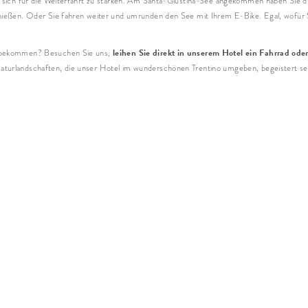
um sich für die Weiterfahrt zu stärken. Am Santa-Giustina-See angekommen haben Sie d
enießen. Oder Sie fahren weiter und umrunden den See mit Ihrem E-Bike. Egal, wofür S
leihen Sie direkt in unserem Hotel ein Fahrrad ode
rn bekommen? Besuchen Sie uns,
aturlandschaften, die unser Hotel im wunderschönen Trentino umgeben, begeistert se