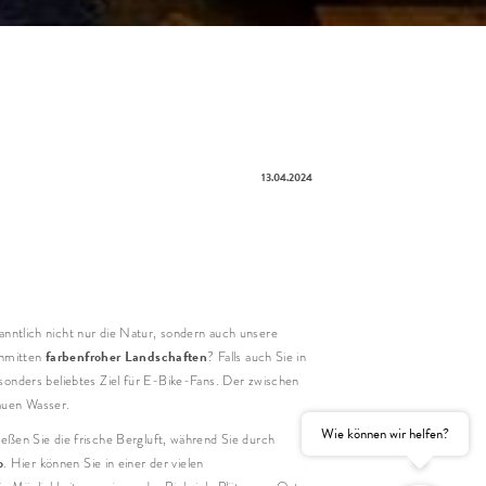
ise
hsene(r)
Kind(er)
e
13.04.2024
name
hname
anntlich nicht nur die Natur, sondern auch unsere
il
farbenfroher Landschaften
nmitten
? Falls auch Sie in
sonders beliebtes Ziel für E-Bike-Fans. Der zwischen
auen Wasser.
Einwilligung
Marketing
Wie können wir helfen?
htfelder
ießen Sie die frische Bergluft, während Sie durch
o
. Hier können Sie in einer der vielen