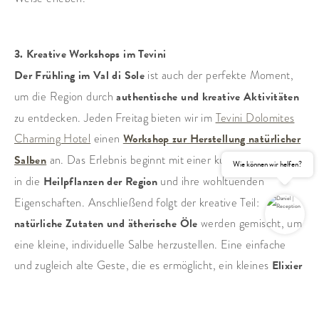
3. Kreative Workshops im Tevini
Der Frühling im Val di Sole
ist auch der perfekte Moment,
um die Region durch
authentische und kreative Aktivitäten
zu entdecken. Jeden Freitag bieten wir im
Tevini Dolomites
Charming Hotel
einen
Workshop zur Herstellung natürlicher
Salben
an. Das Erlebnis beginnt mit einer kurzen Einführung
Wie können wir helfen?
in die
Heilpflanzen der Region
und ihre wohltuenden
Eigenschaften. Anschließend folgt der kreative Teil:
natürliche Zutaten und ätherische Öle
werden gemischt, um
eine kleine, individuelle Salbe herzustellen. Eine einfache
und zugleich alte Geste, die es ermöglicht, ein kleines
Elixier
ANFRAGEN
BUCHEN
des Wohlbefindens,
inspiriert von den Düften und der Natur
der Dolomiten, mit nach Hause zu nehmen.