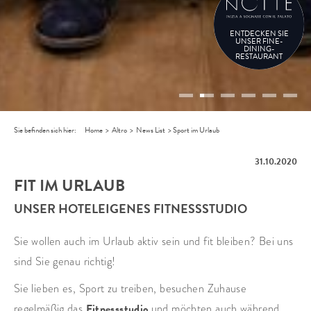
ENTDECKEN SIE
UNSER FINE-
DINING-
RESTAURANT
Sie befinden sich hier:
Home
>
Altro
>
News List
>
Sport im Urlaub
31.10.2020
FIT IM URLAUB
UNSER HOTELEIGENES FITNESSSTUDIO
Sie wollen auch im Urlaub aktiv sein und fit bleiben? Bei uns
sind Sie genau richtig!
Sie lieben es, Sport zu treiben, besuchen Zuhause
regelmäßig das
Fitnessstudio
und möchten auch während