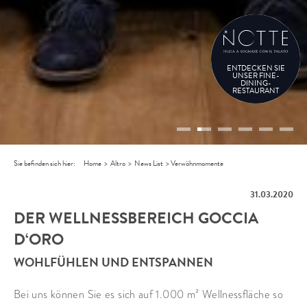
ENTDECKEN SIE
UNSER FINE-
DINING-
RESTAURANT
Sie befinden sich hier:
Home
>
Altro
>
News List
>
Verwöhnmomente
31.03.2020
DER WELLNESSBEREICH GOCCIA
D‘ORO
WOHLFÜHLEN UND ENTSPANNEN
Bei uns können Sie es sich auf 1.000 m² Wellnessfläche so