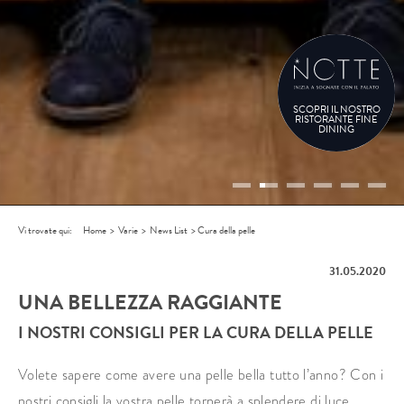
SCOPRI IL NOSTRO
RISTORANTE FINE
DINING
Vi trovate qui:
Home
>
Varie
>
News List
>
Cura della pelle
31.05.2020
UNA BELLEZZA RAGGIANTE
I NOSTRI CONSIGLI PER LA CURA DELLA PELLE
Volete sapere come avere una pelle bella tutto l’anno? Con i
nostri consigli la vostra pelle tornerà a splendere di luce