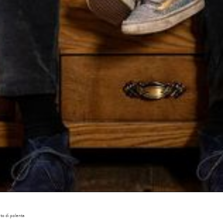
Arri
Part
adulti 
to di polenta