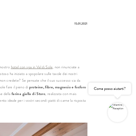
15.01.2021
e
nome
il
 nostro
hotel con spa in Val di Sole
, non rinunciate a
oso ha iniziato a spopolare sulle tavole dei nostri
à non credete? Se pensate che il suo successo sia da
Consenso
marketing
proteine, fibre, magnesio e fosforo
uole fare il pieno di
Come posso aiutarti?
gatorio
farina gialla di Storo
se della
, realizzata con mais
 ideale per i vostri secondi piatti di carne la risposta
RICHIESTA NON VINCOLANTE