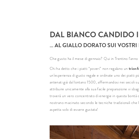
DAL BIANCO CANDIDO 
… AL GIALLO DORATO SUI VOSTRI 
Che gusto ha il mese di gennaio? Qui in Trentino l’anno
trionf
Chi ha detto che i piatti “poveri” non regalano un
un’esperienza di gusto regale e ordinate uno dei piatti p
antenati già dal lontano 1500, affermandosi nei secoli 
attribuire unicamente alla sua facile preparazione vi sbagl
troverà un vero concentrato di energie in questa bontà d
nostrano macinato secondo le tecniche tradizionali che
aspetta solo di essere gustata!