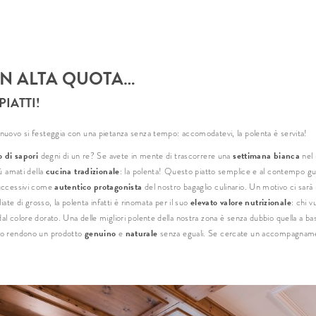
Titolo
IN ALTA QUOTA…
Nom
PIATTI!
Cog
 nuovo si festeggia con una pietanza senza tempo: accomodatevi, la polenta è servita!
E-ma
o di sapori
settimana bianca
degni di un re? Se avete in mente di trascorrere una
nel
cucina tradizionale
iù amati della
: la polenta! Questo piatto semplice e al contempo gust
autentico protagonista
successivi come
del nostro bagaglio culinario. Un motivo ci sar
elevato valore nutrizionale
iate di grosso, la polenta infatti è rinomata per il suo
: chi v
* obbli
al colore dorato. Una delle migliori polente della nostra zona è senza dubbio quella a ba
genuino
naturale
 lo rendono un prodotto
e
senza eguali. Se cercate un accompagnamento