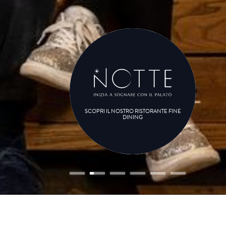
SCOPRI IL NOSTRO RISTORANTE FINE
DINING
vo
enza
(o)
bambino (i)