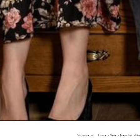
Vi trovate qui:
Home
>
Varie
>
News List
>
Gus