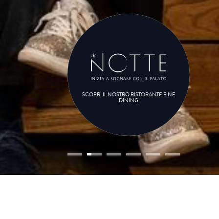
SCOPRI IL NOSTRO RISTORANTE FINE
DINING
vo
enza
(o)
bambino (i)