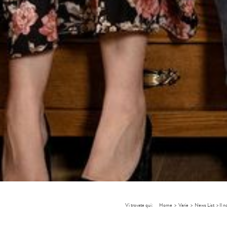
Vi trovate qui:
Home
>
Varie
>
News List
>
Il 