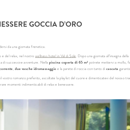
Nom
NESSERE GOCCIA D’ORO
Cog
dersi da una giornata frenetica.
E-ma
 e del relax, nel nostro
wellness hotel in Val di Sole
. Dopo una giornata all’insegna della
piscina coperta di 65 m
ista di successive avventure. Nella
potrete mettervi a mollo, fa
2
corrente
due vasche idromassaggio
cascata
,
e la parete di roccia con tanto di
garantis
* obbli
l vostro romanzo preferito, ascoltate la playlist del cuore e dimenticatevi del noioso tr
rare momenti indimenticabili di relax e benessere.