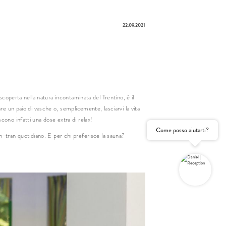
22.09.2021
e
nome
il
 scoperta nella natura incontaminata del Trentino, è il
re un paio di vasche o, semplicemente, lasciarvi la vita
Consenso
marketing
cono infatti una dose extra di relax!
Come posso aiutarti?
gatorio
an-tran quotidiano. E per chi preferisce la sauna?
RICHIESTA NON VINCOLANTE
RICHIESTA VELOCE