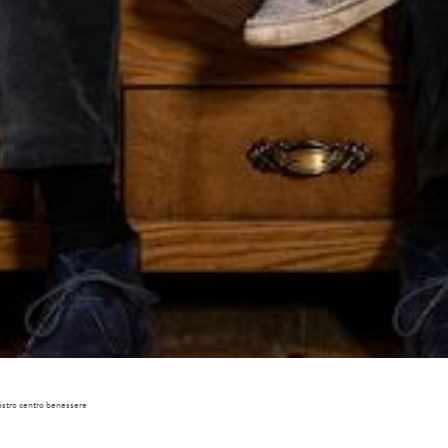
Arri
Part
adulti 
nostro centro benessere
Titolo