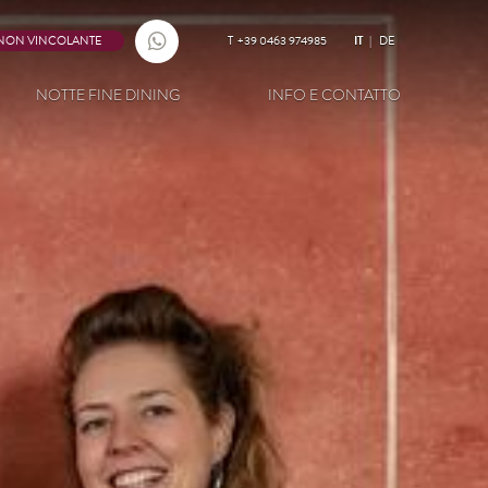
 NON VINCOLANTE
T
+39 0463 974985
IT
DE
NOTTE FINE DINING
INFO E CONTATTO