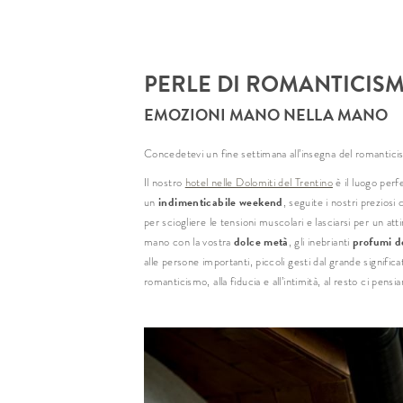
PERLE DI ROMANTICIS
EMOZIONI MANO NELLA MANO
Concedetevi un fine settimana all’insegna del romanticism
Il nostro
hotel nelle Dolomiti del Trentino
è il luogo perf
indimenticabile weekend
un
, seguite i nostri preziosi
per sciogliere le tensioni muscolari e lasciarsi per un att
dolce metà
profumi de
mano con la vostra
, gli inebrianti
alle persone importanti, piccoli gesti dal grande signific
romanticismo, alla fiducia e all’intimità, al resto ci pensi