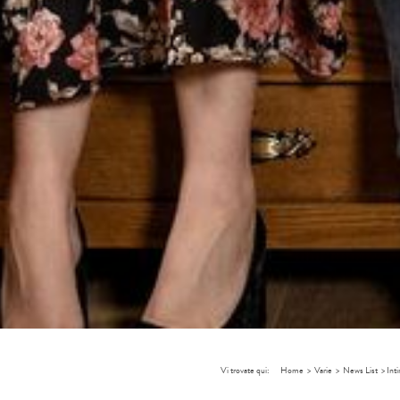
Vi trovate qui:
Home
>
Varie
>
News List
>
Int