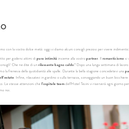
Titolo
Nom
MO
Cog
o con la vostra dolce metà: oggi vi diamo alcuni consigli preziosi per vivere indimenticab
E-ma
pura intimità
partner
romanticismo
etto per godersi attimi di
insieme alla vostro
. Il
si 
rilassante bagno caldo
 consigli! Che ne dite di un
? Dopo una lunga settimana di lavoro 
pa
imo la frenesia della quotidianità alle spalle. Durante la bella stagione concedetevi una
ll’estate
. Infine, rilassatevi in giardino o sulla terrazza, sorseggiando un buon bicchiere
* obbli
l’ospitale team
ato. Le stesse attenzioni che
dell’Hotel Tevini vi riserverà ogni giorno pe
amo noi.