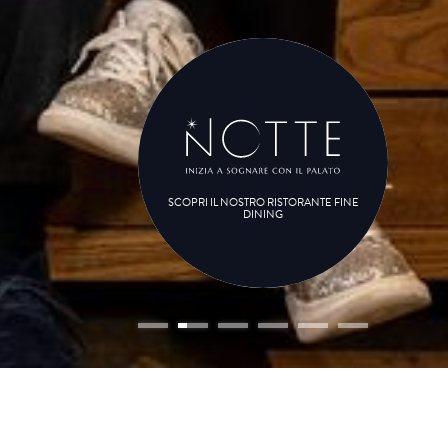
SCOPRI IL NOSTRO RISTORANTE FINE
DINING
vo
enza
(o)
bambino (i)