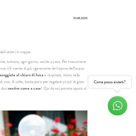
31.08.2020
e
nome
ili attimi in coppia.
il
vive, tuttavia, ogni giorno, anche a casa. Per trascorrere
non c’è niente di più rigenerante del tepore dell’acqua
Consenso
marketing
sseggiata al chiaro di luna
e respirate, mano nella
Come posso aiutarti?
 di vino. A volte, basta poco per regalare un po‘ di gioia
gatorio
sentire come a casa
r davi
! Qui da noi potrete spazio al
RICHIESTA NON VINCOLANTE
RICHIESTA VELOCE