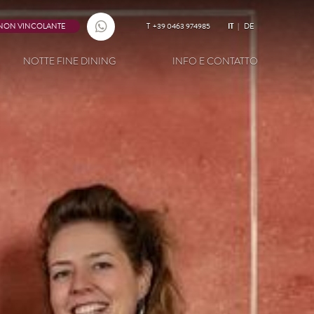
 NON VINCOLANTE
T
+39 0463 974985
IT
DE
NOTTE FINE DINING
INFO E CONTATTO