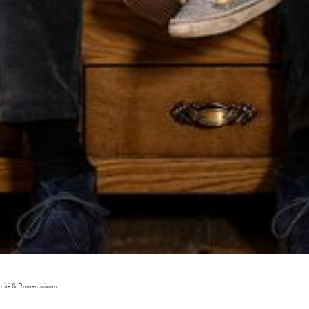
Arri
Part
adulti 
imità & Romanticismo