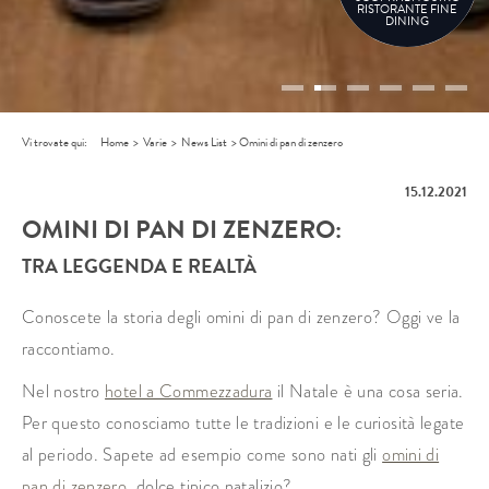
RISTORANTE FINE
DINING
Vi trovate qui:
Home
>
Varie
>
News List
>
Omini di pan di zenzero
15.12.2021
OMINI DI PAN DI ZENZERO:
TRA LEGGENDA E REALTÀ
Conoscete la storia degli omini di pan di zenzero? Oggi ve la
raccontiamo.
Nel nostro
hotel a Commezzadura
il Natale è una cosa seria.
Per questo conosciamo tutte le tradizioni e le curiosità legate
al periodo. Sapete ad esempio come sono nati gli
omini di
pan di zenzero
, dolce tipico natalizio?