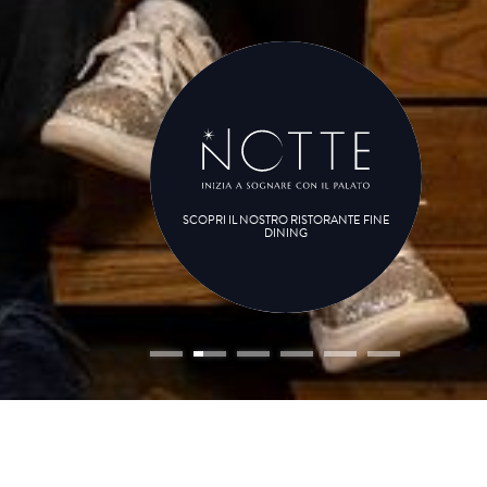
SCOPRI IL NOSTRO RISTORANTE FINE
DINING
vo
enza
(o)
bambino (i)