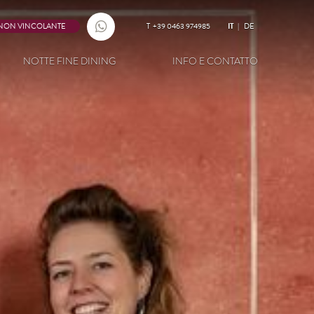
 NON VINCOLANTE
T
+39 0463 974985
IT
DE
NOTTE FINE DINING
INFO E CONTATTO