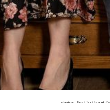
Vi trovate qui:
Home
>
Varie
>
News List
>
Pass