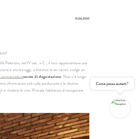
15.04.2020
e
nome
tutti!
il
ella Palestina, nel IV sec. a.C., il vino rappresentava una
ria e ancora oggi, a distanza di sei secoli, svolge un
Consenso
marketing
serate di degustazione
 Commezzadura
. Non c’è luogo
Come posso aiutarti?
o informazioni utili sulla produzione e le diverse
gatorio
gli in materia di vino. Provate l’ebbrezza di assaporare
RICHIESTA NON VINCOLANTE
RICHIESTA VELOCE