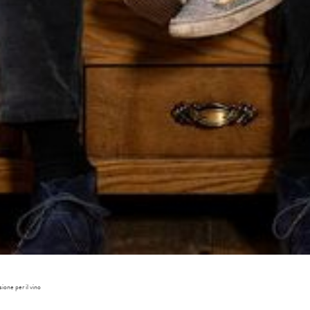
Arri
Part
adulti 
ione per il vino