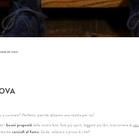
Arri
Part
ricetta del mese
adulti 
Titolo
UOVA
Nom
are a cucinare? Perfetto, perché abbiamo una ricetta per voi!
Cog
buoni propositi
tti i
della vostra lista: fare più sport, leggere più libri, trascorrere le
vac
carciofi al forno
etta dei
: facile, veloce e a prova di chef!
E-ma