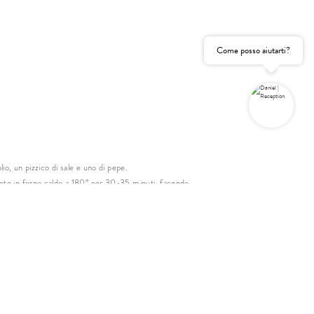
Consenso
marketing
Come posso aiutarti?
gatorio
RICHIESTA NON VINCOLANTE
RICHIESTA VELOCE
io, un pizzico di sale e uno di pepe.
cete in forno caldo a 180° per 30-35 minuti, facendo