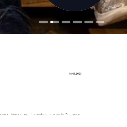
vo
enza
(o)
bambino (i)
16.01.2023
e
nome
anze in Trentino
, ecc. Se avete scritto anche “imparare
il