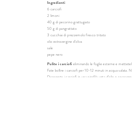
Ingredienti
6 carciofi
2 limoni
40 g di pecorino grattugiato
50 g di pangrattato
3 cucchiai di prezzemolo fresco tritato
olio extravergine d’oliva
sale
pepe nero
Pulite i carciofi
eliminando le foglie esterne e metteteli
Fate bollire i carciofi per 10-12 minuti in acqua salata.
Disponete i carciofi in una pirofila unta d’olio e cosparge
gratinare per gli ultimi cinque.
A questo punto, servite e buon appetito!