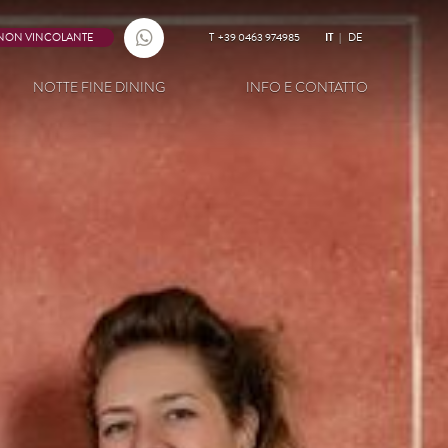
 NON VINCOLANTE
T
+39 0463 974985
IT
DE
NOTTE FINE DINING
INFO E CONTATTO