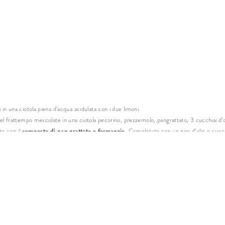
* obbli
 in una ciotola piena d’acqua acidulata con i due limoni.
 Nel frattempo mescolate in una ciotola pecorino, prezzemolo, pangrattato, 3 cucchiai d’ol
composto di pan grattato e formaggio
te con il
. Completate con un giro d’olio e cuo