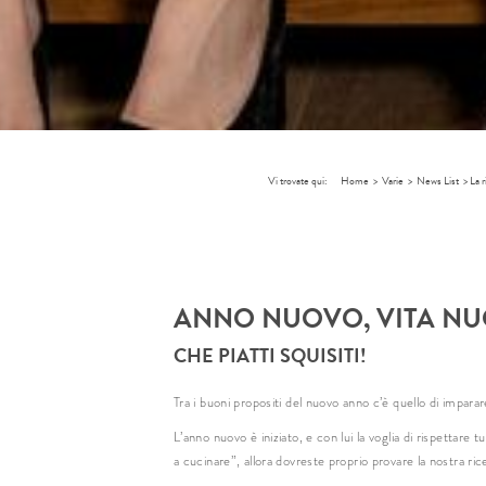
Vi trovate qui:
Home
>
Varie
>
News List
>
La 
ANNO NUOVO, VITA N
CHE PIATTI SQUISITI!
Tra i buoni propositi del nuovo anno c’è quello di impar
L’anno nuovo è iniziato, e con lui la voglia di rispettare tu
a cucinare”, allora dovreste proprio provare la nostra ric