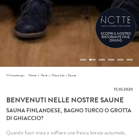
SCOPRI IL NOSTRO
RISTORANTE FINE
DINING
Vi trovate qui:
Home
>
Varie
>
News List
>
Saune
15.10.2020
BENVENUTI NELLE NOSTRE SAUNE
SAUNA FINLANDESE, BAGNO TURCO O GROTTA
DI GHIACCIO?
Quando fuori inizia a soffiare una fresca brezza autunnale,