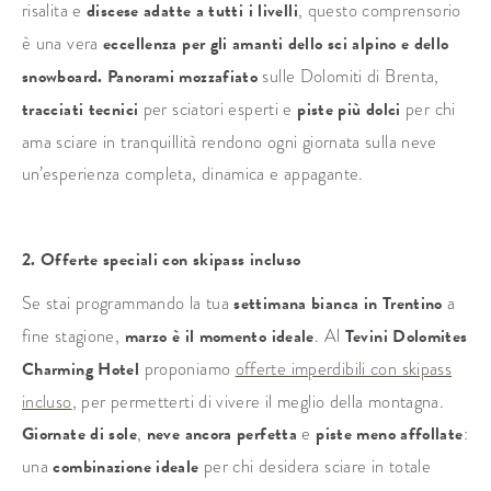
risalita e
discese adatte a tutti i livelli
, questo comprensorio
è una vera
eccellenza per gli amanti dello sci alpino e dello
snowboard. Panorami mozzafiato
sulle Dolomiti di Brenta,
tracciati tecnici
per sciatori esperti e
piste più dolci
per chi
ama sciare in tranquillità rendono ogni giornata sulla neve
un’esperienza completa, dinamica e appagante.
2. Offerte speciali con skipass incluso
Se stai programmando la tua
settimana bianca in Trentino
a
fine stagione,
marzo è il momento ideale
. Al
Tevini Dolomites
Charming Hotel
proponiamo
offerte imperdibili con skipass
incluso
, per permetterti di vivere il meglio della montagna.
Giornate di sole
,
neve ancora perfetta
e
piste meno affollate
:
una
combinazione ideale
per chi desidera sciare in totale