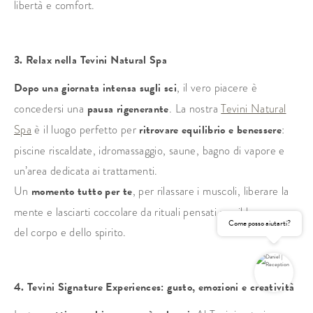
libertà e comfort.
3. Relax nella Tevini Natural Spa
Dopo una giornata intensa sugli sci
, il vero piacere è
concedersi una
pausa rigenerante
. La nostra
Tevini Natural
Spa
è il luogo perfetto per
ritrovare equilibrio e benessere
:
piscine riscaldate, idromassaggio, saune, bagno di vapore e
un’area dedicata ai trattamenti.
Un
momento tutto per te
, per rilassare i muscoli, liberare la
mente e lasciarti coccolare da rituali pensati per il benessere
Come posso aiutarti?
del corpo e dello spirito.
4. Tevini Signature Experiences: gusto, emozioni e creatività