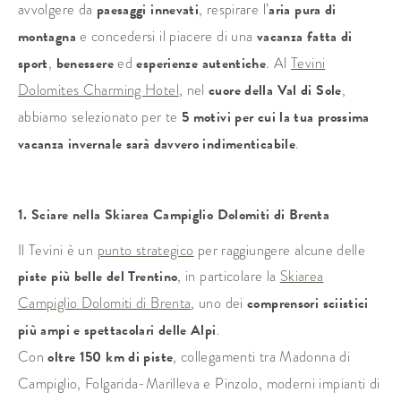
avvolgere da
paesaggi innevati
, respirare l’
aria pura di
montagna
e concedersi il piacere di una
vacanza fatta di
sport
,
benessere
ed
esperienze autentiche
. Al
Tevini
Dolomites Charming Hotel
, nel
cuore della Val di Sole
,
abbiamo selezionato per te
5 motivi per cui la tua prossima
vacanza invernale sarà davvero indimenticabile
.
1. Sciare nella Skiarea Campiglio Dolomiti di Brenta
Il Tevini è un
punto strategico
per raggiungere alcune delle
piste più belle del Trentino
, in particolare la
Skiarea
Campiglio Dolomiti di Brenta
, uno dei
comprensori sciistici
più ampi e spettacolari delle Alpi
.
Con
oltre 150 km di piste
, collegamenti tra Madonna di
Campiglio, Folgarida-Marilleva e Pinzolo, moderni impianti di