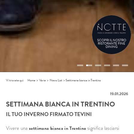
SCOPRI IL NOSTRO
RISTORANTE FINE
DINING
Vi trovate qui:
Home
>
Varie
>
News List
>
Settimana bianca in Trentino
19.01.2026
SETTIMANA BIANCA IN TRENTINO
IL TUO INVERNO FIRMATO TEVINI
Vivere una
settimana bianca in Trentino
significa lasciarsi