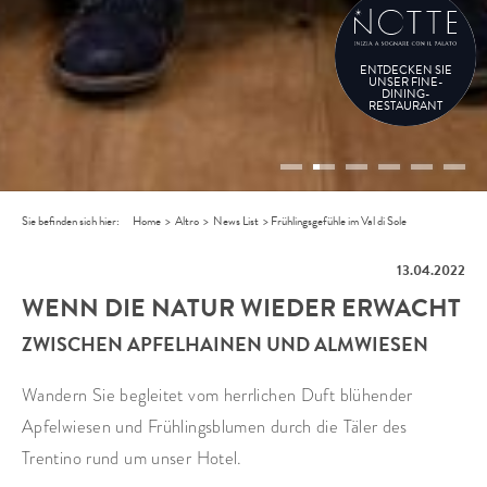
ENTDECKEN SIE
UNSER FINE-
DINING-
RESTAURANT
Sie befinden sich hier:
Home
>
Altro
>
News List
>
Frühlingsgefühle im Val di Sole
13.04.2022
WENN DIE NATUR WIEDER ERWACHT
ZWISCHEN APFELHAINEN UND ALMWIESEN
Wandern Sie begleitet vom herrlichen Duft blühender
Apfelwiesen und Frühlingsblumen durch die Täler des
Trentino rund um unser Hotel.