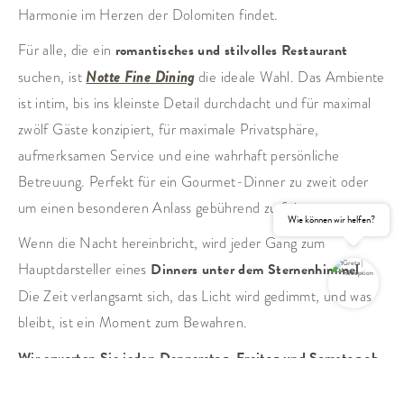
Harmonie im Herzen der Dolomiten findet.
Für alle, die ein
romantisches und stilvolles Restaurant
suchen, ist
Notte Fine Dining
die ideale Wahl. Das Ambiente
ist intim, bis ins kleinste Detail durchdacht und für maximal
zwölf Gäste konzipiert, für maximale Privatsphäre,
aufmerksamen Service und eine wahrhaft persönliche
Betreuung. Perfekt für ein Gourmet-Dinner zu zweit oder
um einen besonderen Anlass gebührend zu feiern.
Wie können wir helfen?
Wenn die Nacht hereinbricht, wird jeder Gang zum
Hauptdarsteller eines
Dinners unter dem Sternenhimmel
.
Die Zeit verlangsamt sich, das Licht wird gedimmt, und was
bleibt, ist ein Moment zum Bewahren.
Wir erwarten Sie jeden Donnerstag, Freitag und Samstag ab
ANFRAGEN
BUCHEN
20:00 Uhr
.