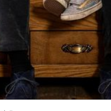
Anre
Abre
Erwac