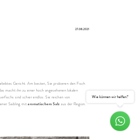
e
27.08.2021
name
hname
il
beliebtes Gericht. Am besten, Sie probieren den Fisch
Einwilligung
Marketing
as macht ihn zu einer hoch angesehenen lokalen
Wie können wir helfen?
erfischs sind schier endlos: Sie reichen von
htfelder
aromatischem Salz
tener Saibling mit
aus der Region.
UNVERBINDLICH ANFRAGEN