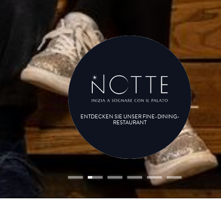
ENTDECKEN SIE UNSER FINE-DINING-
RESTAURANT
ise
ise
hsene(r)
Kind(er)