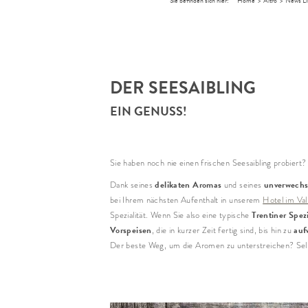
Sie befinden sich hier:
Home
>
Altro
>
News Li
DER SEESAIBLING
EIN GENUSS!
Sie haben noch nie einen frischen Seesaibling probiert?
delikaten Aromas
unverwechs
Dank seines
und seines
bei Ihrem nächsten Aufenthalt in unserem
Hotel im Val
Trentiner Spezi
Spezialität. Wenn Sie also eine typische
Vorspeisen
auf
, die in kurzer Zeit fertig sind, bis hin zu
Der beste Weg, um die Aromen zu unterstreichen? Selb