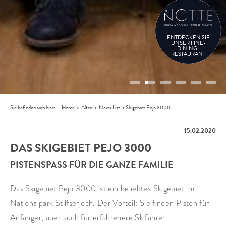
ENTDECKEN SIE
UNSER FINE-
DINING-
RESTAURANT
Sie befinden sich hier:
Home
>
Altro
>
News List
>
Skigebiet Pejo 3000
15.02.2020
DAS SKIGEBIET PEJO 3000
PISTENSPASS FÜR DIE GANZE FAMILIE
Das Skigebiet Pejo 3000 ist ein beliebtes Skigebiet im
Nationalpark Stilfserjoch. Der Vorteil: Sie finden Pisten für
Anfänger, aber auch für erfahrenere Skifahrer.