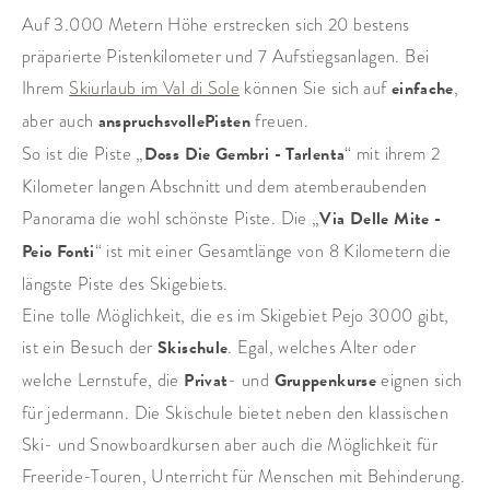
Auf 3.000 Metern Höhe erstrecken sich 20 bestens
präparierte Pistenkilometer und 7 Aufstiegsanlagen. Bei
Ihrem
Skiurlaub im Val di Sole
können Sie sich auf
einfache
,
aber auch
anspruchsvolle
Pisten
freuen.
So ist die Piste „
Doss Die Gembri - Tarlenta
“ mit ihrem 2
Kilometer langen Abschnitt und dem atemberaubenden
Panorama die wohl schönste Piste. Die „
Via Delle Mite -
Peio Fonti
“ ist mit einer Gesamtlänge von 8 Kilometern die
längste Piste des Skigebiets.
Eine tolle Möglichkeit, die es im Skigebiet Pejo 3000 gibt,
ist ein Besuch der
Skischule
. Egal, welches Alter oder
welche Lernstufe, die
Privat
- und
Gruppenkurse
eignen sich
für jedermann. Die Skischule bietet neben den klassischen
Ski- und Snowboardkursen aber auch die Möglichkeit für
Freeride-Touren, Unterricht für Menschen mit Behinderung.