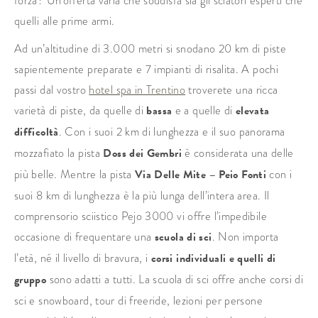
forza? Un’offerta varia che soddisfa sia gli sciatori esperti che
quelli alle prime armi.
Ad un’altitudine di 3.000 metri si snodano 20 km di piste
sapientemente preparate e 7 impianti di risalita. A pochi
passi dal vostro
hotel spa in Trentino
troverete una ricca
varietà di piste, da quelle di
bassa
e a quelle di
elevata
difficoltà
. Con i suoi 2 km di lunghezza e il suo panorama
mozzafiato la pista
Doss dei Gembri
è considerata una delle
più belle. Mentre la pista
Via Delle Mite – Peio Fonti
con i
suoi 8 km di lunghezza è la più lunga dell’intera area. Il
comprensorio sciistico Pejo 3000 vi offre l’impedibile
occasione di frequentare una
scuola di sci
. Non importa
l’età, né il livello di bravura, i
corsi individuali e quelli di
gruppo
sono adatti a tutti. La scuola di sci offre anche corsi di
sci e snowboard, tour di freeride, lezioni per persone