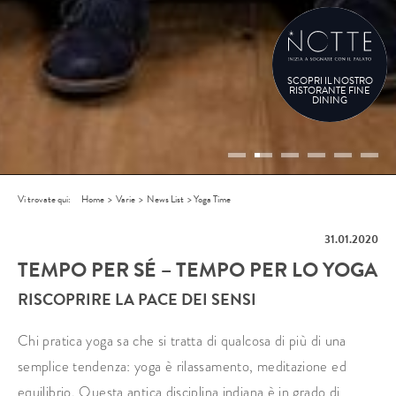
SCOPRI IL NOSTRO
RISTORANTE FINE
DINING
Vi trovate qui:
Home
>
Varie
>
News List
>
Yoga Time
31.01.2020
TEMPO PER SÉ – TEMPO PER LO YOGA
RISCOPRIRE LA PACE DEI SENSI
Chi pratica yoga sa che si tratta di qualcosa di più di una
semplice tendenza: yoga è rilassamento, meditazione ed
equilibrio. Questa antica disciplina indiana è in grado di