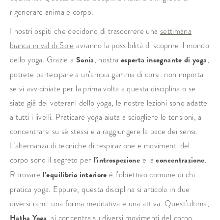
rigenerare anima e corpo.
I nostri ospiti che decidono di trascorrere una
settimana
bianca in val di Sole
avranno la possibilità di scoprire il mondo
dello yoga. Grazie a
Sonia
, nostra
esperta insegnante di yoga
,
potrete partecipare a un’ampia gamma di corsi: non importa
se vi avviciniate per la prima volta a questa disciplina o se
siate già dei veterani dello yoga, le nostre lezioni sono adatte
a tutti i livelli. Praticare yoga aiuta a sciogliere le tensioni, a
concentrarsi su sé stessi e a raggiungere la pace dei sensi.
L’alternanza di tecniche di respirazione e movimenti del
corpo sono il segreto per
l’introspezione
e la
concentrazione
.
Ritrovare
l’equilibrio interiore
è l’obiettivo comune di chi
pratica yoga. Eppure, questa disciplina si articola in due
diversi rami: una forma meditativa e una attiva. Quest’ultima,
Hatha Yoga
, si concentra su diversi movimenti del corpo,